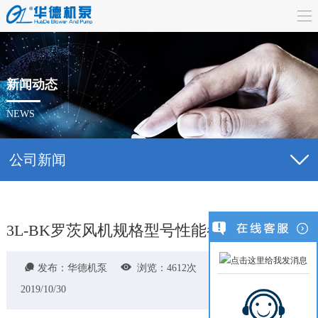
首
页
关
于
产
新闻动态
我
品
新
NEWS
们
中
闻
合
公司新闻
心
动
作
服
态
伙
务
联
3L-BK罗茨风机规格型号性能参数表
伴
支
系



发布：华德机泵
浏览：4612次
发布时间：
持
我
2019/10/30
们