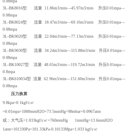
0.08mpa
3L-BK8016型 流量 11.86m3/min—45.97m3/min 升压0.01mpa—
0.08mpa
3L-BK8024型 流量 18.47m3/min—69.16m3/min 升压0.01mpa—
0.08mpa
3L-BK9020型 流量 22.04m3/min—77.13m3/min 升压0.01mpa—
0.08mpa
3L-BK9030型 流量 34.24m3/min—115.88m3/min 升压0.01mpa—
0.08mpa
3L-BK10027型 流量 48.65m3/min—119.72m3/min 升压0.01mpa—
0.8mpa
3L-BK610034型 流量 62.96m3/min—151.60m3/min 升压0.01mpa—
0.08mpa
压力换算
9.8kpa=0.1kgf/c㎡
=0.01mpa=1000mmH2O=73.5mmHg=98mbar=0.0967atm
或：大气压=1.033kgf/c㎡=760mmHg 1mmHg=13.6mmH2O
1atm=101330Pa=101.33kPa-0.10133Mpa=1.033 kgf/c㎡